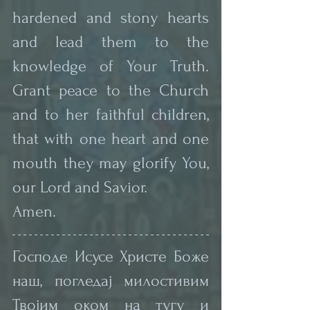
hardened and stony hearts 
and lead them to the 
knowledge of Your Truth. 
Grant peace to the Church 
and to her faithful children, 
that with one heart and one 
mouth they may glorify You, 
our Lord and Savior.
Amen.
Господе Исусе Христе Боже 
наш, погледај милостивим 
Твојим оком на тугу и 