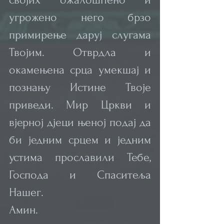
угрожено него брзо 
примирење даруј слугама 
Твојим. Отврдла и 
окамењена срца умекшај и 
познању Истине Твоје 
приведи. Мир Цркви и 
вјерној дјеци њеној подај да 
би једним срцем и једним 
устима прославили Тебе, 
Господа и Спаситеља 
Нашег.
Амин.