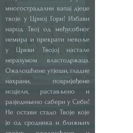
многострадални вапај дјеце 
твоје у Црној Гори! Избави 
народ Твој од међусобног 
немира и прекрати невоље 
у Цркви Твојој настале 
неразумом властодржаца. 
Ожалошћене утјеши, гладне 
нахрани, повријеђене 
исцјели, растављено и 
разједињено сабери у Себи! 
Не остави стадо Твоје које 
је од сродника и ближњих 
својих ожалошћено и 